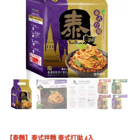
【泰麵】泰式拌麵 泰式打拋 4入