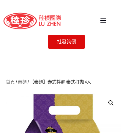
批發詢價
首頁
/
泰麵
/ 【泰麵】泰式拌麵 泰式打拋 4入