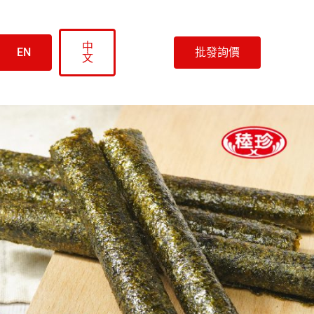
中
EN
批發詢價
文