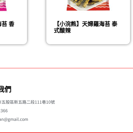
苔 香
【小浣熊】天婦羅海苔 泰
式酸辣
我們
北市五股區新五路二段111巷10號
2366
jan@gmail.com