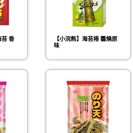
苔 香
【小浣熊】海苔捲 醬燒原
味