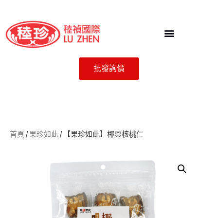
批發詢價
首頁
/
果珍如此
/ 【果珍如此】椰棗核桃仁