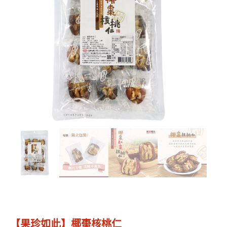
【果珍如此】椰棗核桃仁