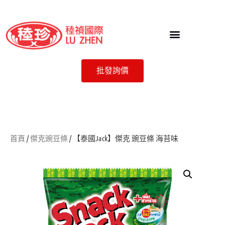
批發詢價
首頁
/
傑克豌豆條
/ 【泰國Jack】傑克 豌豆條 海苔味