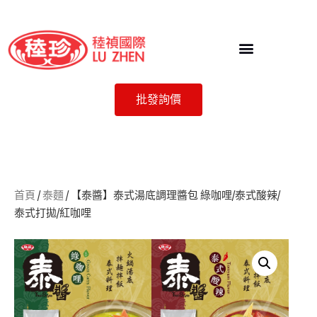
批發詢價
首頁
/
泰麵
/ 【泰醬】泰式湯底調理醬包 綠咖哩/泰式酸辣/
泰式打拋/紅咖哩