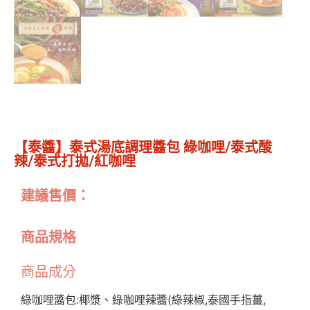
【泰醬】泰式湯底調理醬包 綠咖哩/泰式酸
辣/泰式打拋/紅咖哩
建議售價：
商品規格
商品成分
綠咖哩醬包:椰漿、綠咖哩辣醬(綠辣椒,泰國手指薑,