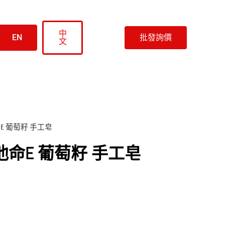
中
EN
批發詢價
文
E 葡萄籽 手工皂
命E 葡萄籽 手工皂