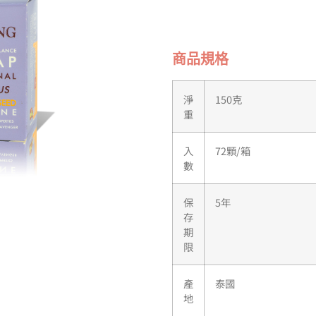
商品規格
淨
150克
重
入
72顆/箱
數
保
5年
存
期
限
產
泰國
地