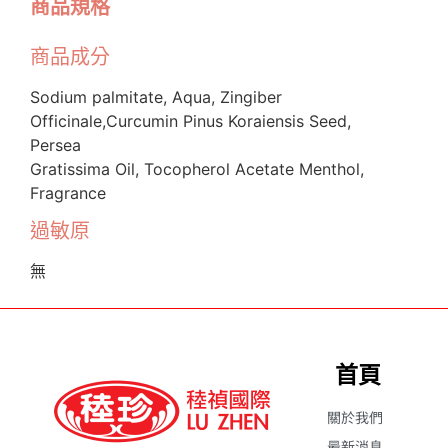
商品規格
商品成分
Sodium palmitate, Aqua, Zingiber
Officinale,Curcumin Pinus Koraiensis Seed,
Persea
Gratissima Oil, Tocopherol Acetate Menthol,
Fragrance
過敏原
無
首頁
關於我們
最新消息