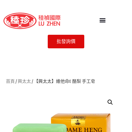
批發詢價
首頁
/
興太太
/ 【興太太】維他命E 酪梨 手工皂