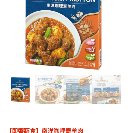
【即饗蔬食】南洋咖哩齋羊肉