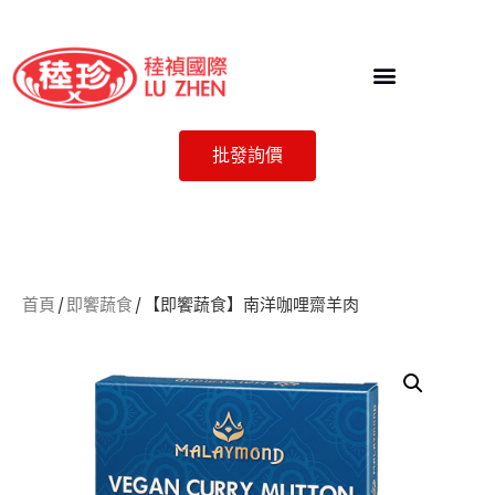
批發詢價
首頁
/
即饗蔬食
/ 【即饗蔬食】南洋咖哩齋羊肉