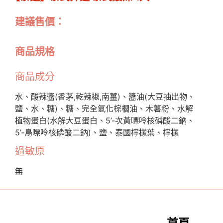
建議售價：
商品規格
商品成分
水、酸辣醬(香茅,乾辣椒,南薑)、醬油(大豆抽出物、
鹽、水、糖)、糖、完全氫化棕櫚油、木薯粉、水解
植物蛋白(水解大豆蛋白、5’-次黃嘌呤核磷酸二鈉、
5’-鳥嘌呤核磷酸二鈉)、鹽、泰國檸檬葉、檸檬
過敏原
無