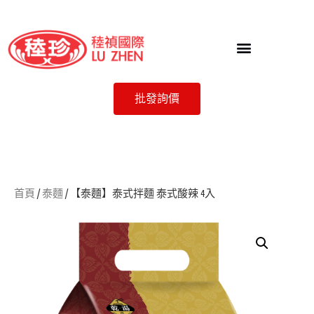
批發詢價
首頁
/
泰麵
/ 【泰麵】泰式拌麵 泰式酸辣 4入